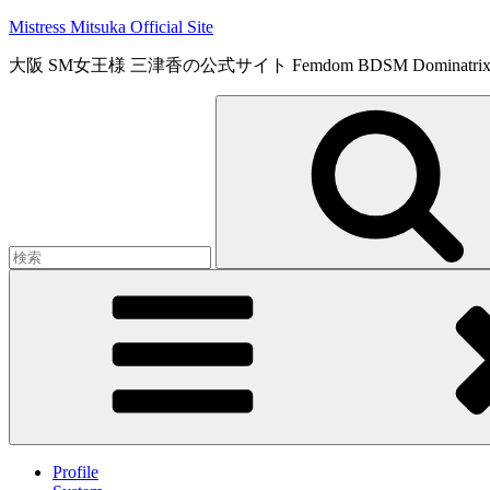
コ
Mistress Mitsuka Official Site
ン
大阪 SM女王様 三津香の公式サイト Femdom BDSM Dominatrix 
テ
ン
検
ツ
索:
へ
ス
キ
ッ
プ
Profile